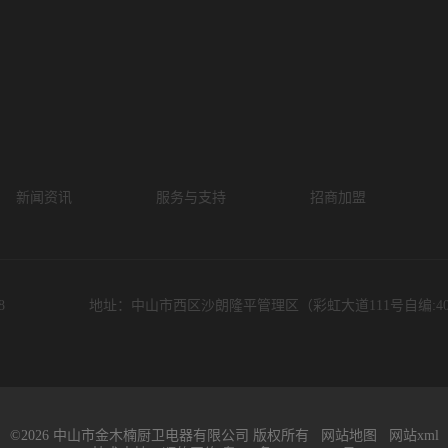
新闻资讯
服务与支持
招商加盟
8
地址：中山市西区沙朗隆平管理区（彩虹大道111号自编:40
©2026 中山市金木楠厨卫电器有限公司 版权所有
网站地图
网站xml