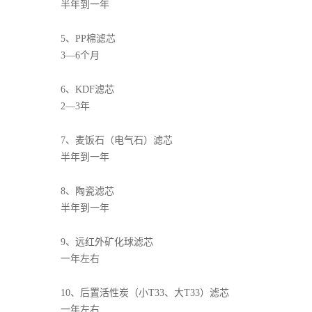
半年到一年
5、PP棉滤芯
3—6个月
6、KDF滤芯
2—3年
7、麦饭石（电气石）滤芯
半年到一年
8、陶瓷滤芯
半年到一年
9、远红外矿化球滤芯
一年左右
10、后置活性炭（小T33、大T33）滤芯
一年左右